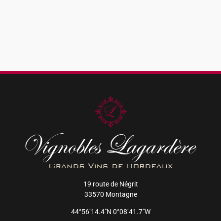
19 route de Négrit
33570 Montagne
44°56’14.4″N 0°08’41.7″W